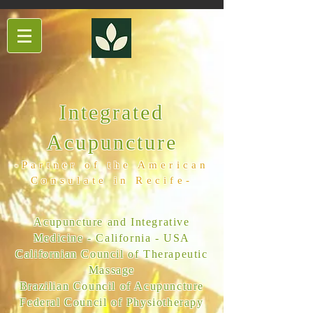
Integrated
Acupuncture
-Partner of the American
Consulate in Recife-
Acupuncture and Integrative
Medicine - California - USA
Californian Council of Therapeutic
Massage
Brazilian Council of Acupuncture
Federal Council of Physiotherapy