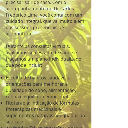
precisar sair de casa. Com o
acompanhamento do Dr Carlos
Frederico Lima, você conta com um
cuidado integral, que vai muito além
das sessões presenciais de
acupuntura.
Durante as consultas virtuais,
avaliamos seu estado de saúde e
traçamos um plano individualizado
que pode incluir:
Escolha de hábitos saudáveis:
orientações para melhorar a
qualidade do sono, alimentação,
rotina e equilíbrio emocional.
Fitoterapia: indicação de fórmulas
fitoterápicas medicinais e
suplementos naturais adequados ao
seu caso.