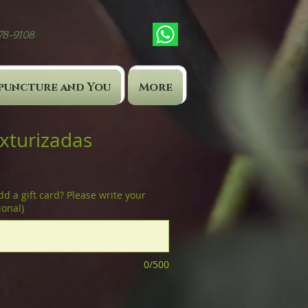
878-9108
puncture and You
More
exturizadas
dd a gift card? Please write your
ional)
0/500