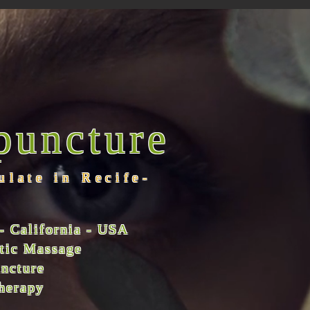
puncture
ulate in Recife-
- California - USA
utic Massage
uncture
therapy