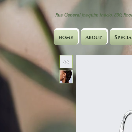
Rua General Joaquim Inácio, 830, Room
home
About
Specia