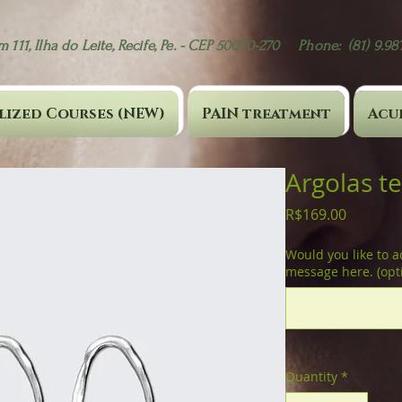
 111, Ilha do Leite, Recife, Pe. - CEP 50070-270 Phone: (81) 9.9
lized Courses (NEW)
PAIN treatment
Acu
Argolas t
Price
R$169.00
Would you like to a
message here. (opt
Quantity
*