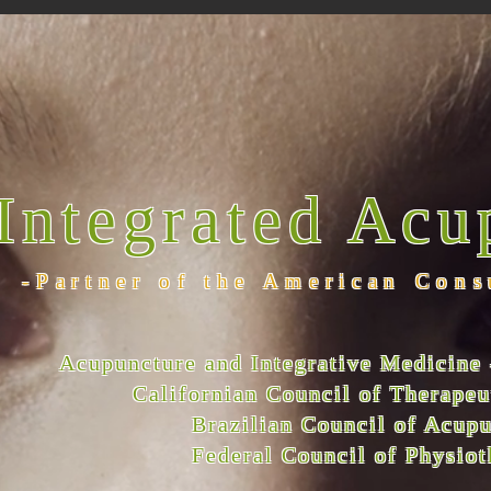
Integrated Acu
-Partner of the American Cons
Acupuncture and Integrative Medicine 
Californian Council of Therape
Brazilian Council of Acup
Federal Council of Physio