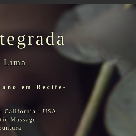
tegrada
o Lima
cano em Recife-
- California - USA
utic Massage
puntura