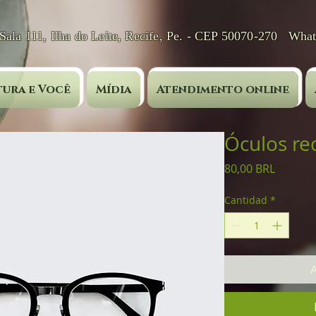
 Sala 111, Ilha do Leite, Recife, Pe. - CEP 50070-270 Wha
ura e Você
Mídia
Atendimento online
Óculos r
Precio
80,00 BRL
Cantidad
*
A