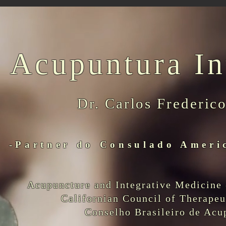
Acupuntura In
Dr. Carlos Frederic
-Partner do Consulado Ameri
Acupuncture and Integrative Medicine 
Californian Council of Therape
Conselho Brasileiro de Acu