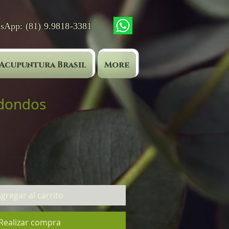
tsApp: (81) 9.9818-3381
Acupuntura Brasil
More
edondos
gregar al carrito
Realizar compra