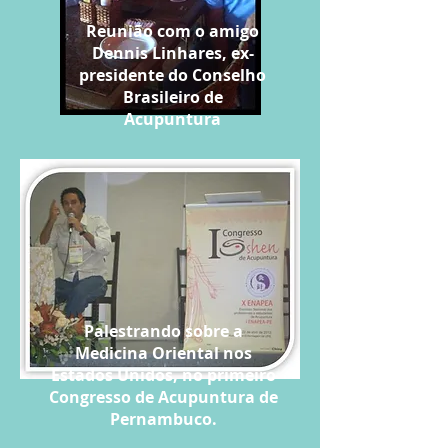
Reunião com o amigo
Dennis Linhares, ex-
presidente do Conselho
Brasileiro de
Acupuntura
Palestrando sobre a
Medicina Oriental nos
Estados Unidos, no primeiro
Congresso de Acupuntura de
Pernambuco.