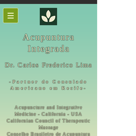
Acupuntura
Integrada
Dr. Carlos Frederico Lima
-Partner do Consulado
Americano em Recife-
Acupuncture and Integrative
Medicine - California - USA
Californian Council of Therapeutic
Massage
Conselho Brasileiro de Acupuntura