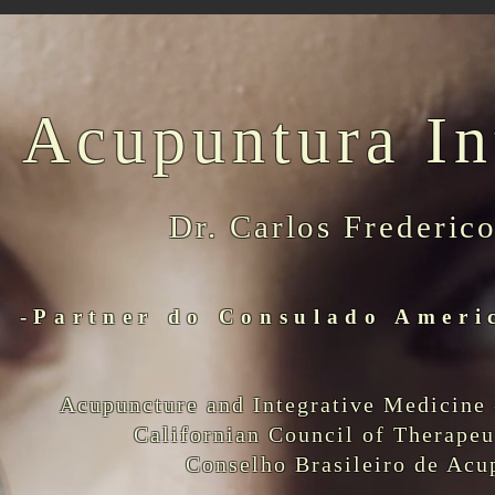
Acupuntura In
Dr. Carlos Frederic
-Partner do Consulado Ameri
Acupuncture and Integrative Medicine 
Californian Council of Therape
Conselho Brasileiro de Acu