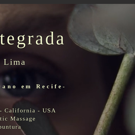
tegrada
o Lima
cano em Recife-
- California - USA
utic Massage
puntura