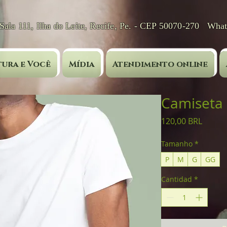
 Sala 111, Ilha do Leite, Recife, Pe. - CEP 50070-270 Wha
ura e Você
Mídia
Atendimento online
Camiseta 
Precio
120,00 BRL
Tamanho
*
P
M
G
GG
Cantidad
*